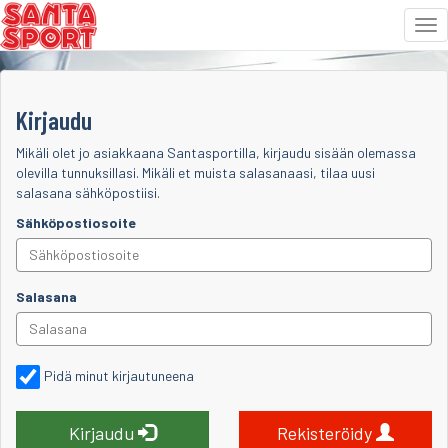
Tog
nav
Siirry
sisältöön
Kirjaudu
Mikäli olet jo asiakkaana Santasportilla, kirjaudu sisään olemassa
olevilla tunnuksillasi. Mikäli et muista salasanaasi, tilaa uusi
salasana sähköpostiisi.
Sähköpostiosoite
Salasana
Pidä minut kirjautuneena
Kirjaudu
Rekisteröidy