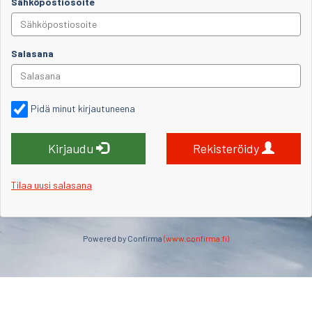
Sähköpostiosoite
Salasana
Pidä minut kirjautuneena
Kirjaudu
Rekisteröidy
Tilaa uusi salasana
Powered by Confirma
(www.confirma.fi)