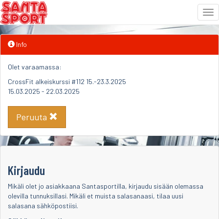
Tog
nav
Siirry
Info
sisältöön
Olet varaamassa:
CrossFit alkeiskurssi #112 15.-23.3.2025
15.03.2025 - 22.03.2025
Peruuta
Kirjaudu
Mikäli olet jo asiakkaana Santasportilla, kirjaudu sisään olemassa
olevilla tunnuksillasi. Mikäli et muista salasanaasi, tilaa uusi
salasana sähköpostiisi.