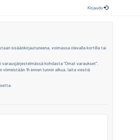
Kirjaudu
staan sisäänkirjautuneena, voimassa olevalla kortilla tai
asi varausjärjestelmässä kohdasta ”Omat varaukset”.
 viimeistään 1h ennen tunnin alkua, laita viestiä
setta.