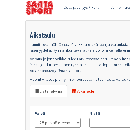
Osta jäsenyys / kortti
Valmennuk
Siirry
sisältöön
Aikataulu
Tunnit ovat nähtävissä 4 viikkoa etukäteen ja varauksia t
jäsenyydellä. Ryhmäliikuntavarauksia voi olla kerralla en
Varaus ja jonopaikka tulee tarvittaessa peruuttaa viimei
Mikäli joudut perumaan ryhmäliikunta- tai lapsiparkkipaikk
asiakasneuvoja
@santasport.fi.
Huom! Pilates pienryhmien p
eruuttamattomasta varauks
Listanäkymä
Aikataulu
Päivä
Mistä