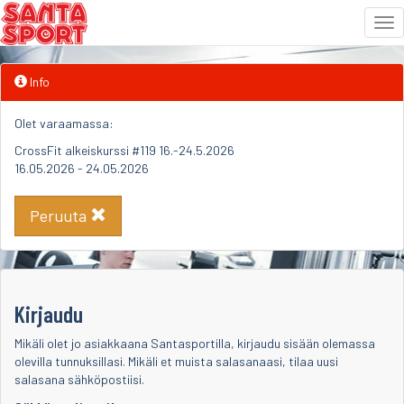
Tog
nav
Siirry
Info
sisältöön
Olet varaamassa:
CrossFit alkeiskurssi #119 16.-24.5.2026
16.05.2026 - 24.05.2026
Peruuta
Kirjaudu
Mikäli olet jo asiakkaana Santasportilla, kirjaudu sisään olemassa
olevilla tunnuksillasi. Mikäli et muista salasanaasi, tilaa uusi
salasana sähköpostiisi.