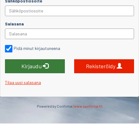
Sähköpostiosoite
Salasana
Pidä minut kirjautuneena
Kirjaudu
Rekisteröidy
Tilaa uusi salasana
Powered by Confirma
(www.confirma.fi)