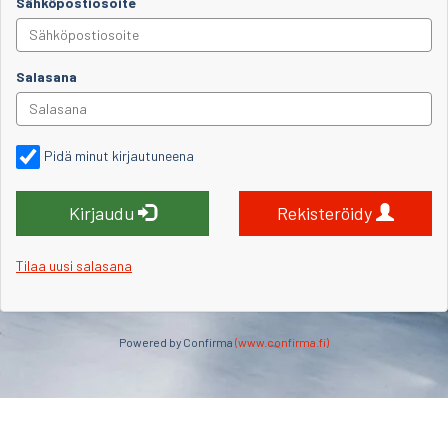
Sähköpostiosoite
Salasana
Pidä minut kirjautuneena
Kirjaudu
Rekisteröidy
Tilaa uusi salasana
Powered by Confirma
(www.confirma.fi)