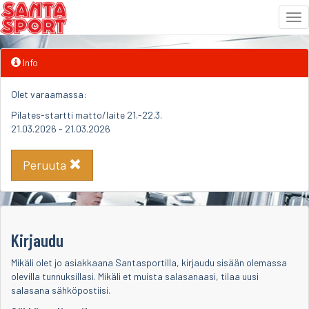
Tog
nav
Siirry
Info
sisältöön
Olet varaamassa:
Pilates-startti matto/laite 21.-22.3.
21.03.2026 - 21.03.2026
Peruuta
Kirjaudu
Mikäli olet jo asiakkaana Santasportilla, kirjaudu sisään olemassa
olevilla tunnuksillasi. Mikäli et muista salasanaasi, tilaa uusi
salasana sähköpostiisi.