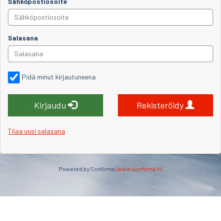
Sähköpostiosoite
Salasana
Pidä minut kirjautuneena
Kirjaudu
Rekisteröidy
Tilaa uusi salasana
Powered by Confirma
(www.confirma.fi)