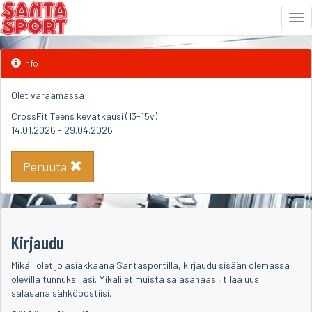
Tog
nav
Siirry
Info
sisältöön
Olet varaamassa:
CrossFit Teens kevätkausi (13-15v)
14.01.2026 - 29.04.2026
Peruuta
Kirjaudu
Mikäli olet jo asiakkaana Santasportilla, kirjaudu sisään olemassa
olevilla tunnuksillasi. Mikäli et muista salasanaasi, tilaa uusi
salasana sähköpostiisi.