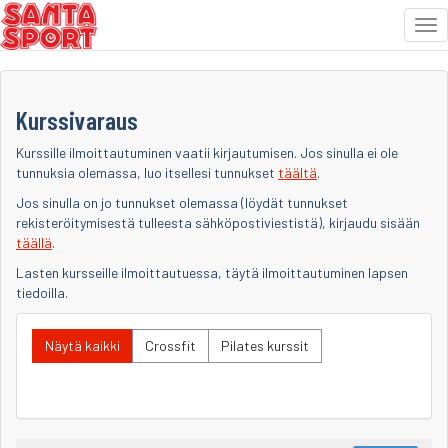
Tog
nav
Siirry
sisältöön
Kurssivaraus
Kurssille ilmoittautuminen vaatii kirjautumisen. Jos sinulla ei ole
tunnuksia olemassa, luo itsellesi tunnukset
täältä
.
Jos sinulla on jo tunnukset olemassa (löydät tunnukset
rekisteröitymisestä tulleesta sähköpostiviestistä), kirjaudu sisään
täällä
.
Lasten kursseille ilmoittautuessa, täytä ilmoittautuminen lapsen
tiedoilla.
Näytä kaikki
Crossfit
Pilates kurssit