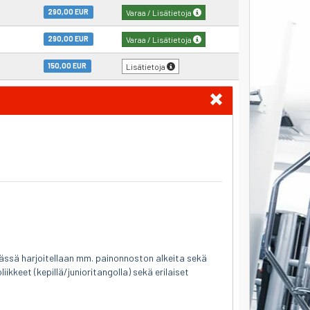
290,00 EUR
Varaa / Lisätietoja
290,00 EUR
Varaa / Lisätietoja
150,00 EUR
Lisätietoja
ässä harjoitellaan mm. painonnoston alkeita sekä
liikkeet (kepillä/junioritangolla) sekä erilaiset