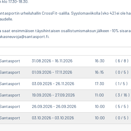
 klo 17.30-18.30.
tasportin urheiluhallin CrossFit-salilla. Syyslomaviikolla (vko 42) ei ole h
audelle.
a saat ensimmäisen täysihintaisen osallistumismaksun jälkeen -10% sisar
iakasneuvoja@santasport.fi.
Santasport
31.08.2026 - 16.11.2026
16:30
( 6 / 8 )
Santasport
01.09.2026 - 17.11.2026
16:15
( 0 / 5 )
Santasport
03.09.2026 - 26.11.2026
17:30
( 1 / 5 )
Santasport
19.09.2026 - 27.09.2026
11:00
( 3 / 16 )
Santasport
26.09.2026 - 26.09.2026
10:00
( 5 / 5 )
Santasport
03.10.2026 - 03.10.2026
10:00
( 0 / 5 )