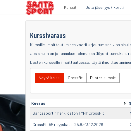
Kurssit
Osta jäsenyys / kortti
Siirry
sisältöön
Kurssivaraus
Kurssille ilmoittautuminen vaatii kirjautumisen. Jos sinull
Jos sinulla on jo tunnukset olemassa (löydät tunnukset r
Lasten kursseille ilmoittautuessa, täytä ilmoittautuminen
Näytä kaikki
Crossfit
Pilates kurssit
Kuvaus
S
Santasportin henkilöstön TYHY CrossFit
CrossFit 55+ syyskausi 26.8.-13.12.2026