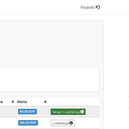
Kirjaudu
ia
Hinta
80,00 EUR
Varaa / Lisätietoja
180,00 EUR
Lisätietoja