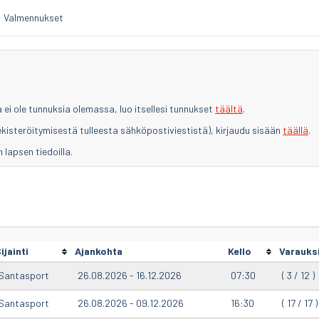
Valmennukset
a ei ole tunnuksia olemassa, luo itsellesi tunnukset
täältä
.
ekisteröitymisestä tulleesta sähköpostiviestistä), kirjaudu sisään
täällä
.
 lapsen tiedoilla.
ijainti
Ajankohta
Kello
Varauks
Santasport
26.08.2026 - 16.12.2026
07:30
( 3 / 12 )
Santasport
26.08.2026 - 09.12.2026
16:30
( 17 / 17 )