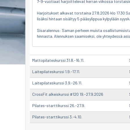
7-9-vuotiaat harjoittelevat kerran viikossa torstaisin
Harjoitukset alkavat torstaina 27.8.2026 klo 17.30 San
lisäksi hintaan sisältyy 5 pääsylippua kylpylään syysk
Sisaralennus: Saman perheen muista osallistumisist
hinnasta. Alennuksen saamiseksi, ole yhteydessä as
Mattopilateskurssi 31.8.-16.11.
Laitepilateskurssi 1.9.-17.11.
Laitepilateskurssi 3.9.-26.11.
CrossFit alkeiskurssi #120 19.-27.9.2026
Pilates-starttikurssi 26.-27.9.
Pilates-starttikurssi 3.-4.10.