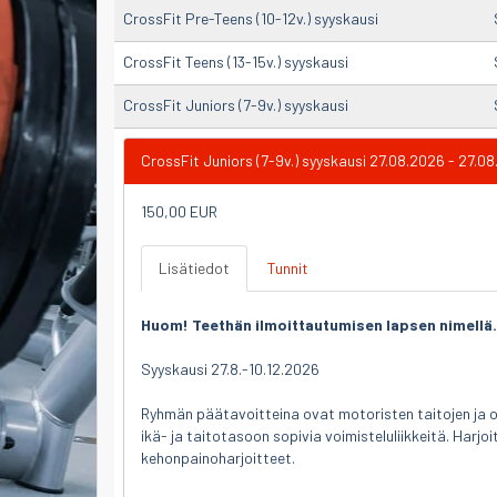
CrossFit Pre-Teens (10-12v.) syyskausi
CrossFit Teens (13-15v.) syyskausi
CrossFit Juniors (7-9v.) syyskausi
CrossFit Juniors (7-9v.) syyskausi 27.08.2026 - 27.0
150,00 EUR
Lisätiedot
Tunnit
Huom! Teethän ilmoittautumisen lapsen nimellä.
Syyskausi 27.8.-10.12.2026
Ryhmän päätavoitteina ovat motoristen taitojen ja o
ikä- ja taitotasoon sopivia voimisteluliikkeitä. Harjoit
kehonpainoharjoitteet.